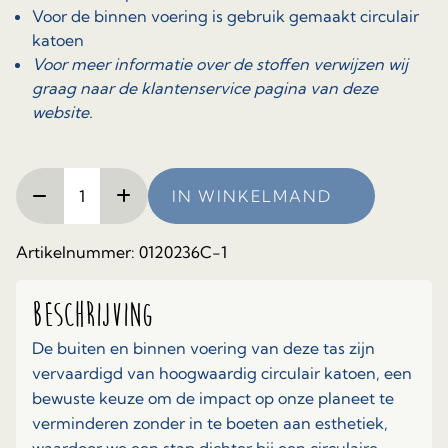
Voor de binnen voering is gebruik gemaakt circulair
katoen
Voor meer informatie over de stoffen verwijzen wij
graag naar de klantenservice pagina van deze
website.
Royale
IN WINKELMAND
tas
gemaakt
van
Artikelnummer:
0120236C-1
circulaire
stoffen
Beschrijving
aantal
De buiten en binnen voering van deze tas zijn
vervaardigd van hoogwaardig circulair katoen, een
bewuste keuze om de impact op onze planeet te
verminderen zonder in te boeten aan esthetiek,