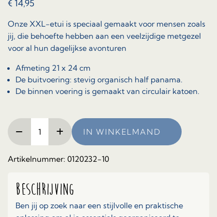
€
14,95
Onze XXL-etui is speciaal gemaakt voor mensen zoals
jij, die behoefte hebben aan een veelzijdige metgezel
voor al hun dagelijkse avonturen
Afmeting 21 x 24 cm
De buitvoering: stevig organisch half panama.
De binnen voering is gemaakt van circulair katoen.
XXL
IN WINKELMAND
Etui.
Design:
zeegroen/bloemen
Artikelnummer:
0120232-10
aantal
Beschrijving
Ben jij op zoek naar een stijlvolle en praktische