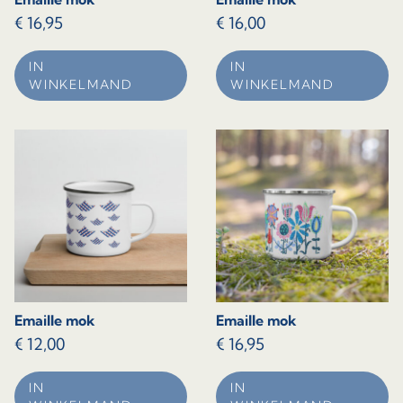
€
16,95
€
16,00
IN
IN
WINKELMAND
WINKELMAND
Emaille mok
Emaille mok
€
12,00
€
16,95
IN
IN