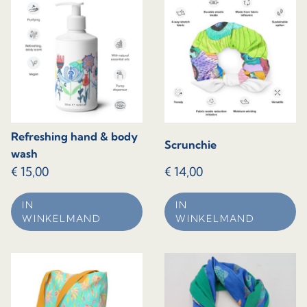
Refreshing hand & body
Scrunchie
wash
€
15,00
€
14,00
IN
IN
WINKELMAND
WINKELMAND