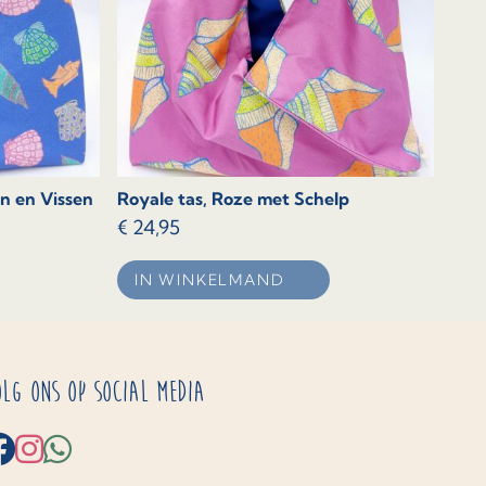
n en Vissen
Royale tas, Roze met Schelp
€
24,95
IN WINKELMAND
olg ons op social media