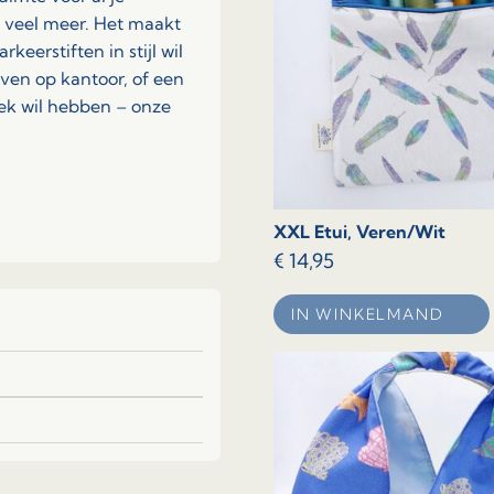
 veel meer. Het maakt
keerstiften in stijl wil
jven op kantoor, of een
lek wil hebben – onze
XXL Etui, Veren/Wit
€
14,95
IN WINKELMAND