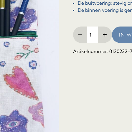
De buitvoering: stevig o
De binnen voering is gem
XXL
IN 
Etui,
Wit/Bloemen
aantal
Artikelnummer:
0120232-