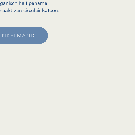
rganisch half panama.
aakt van circulair katoen.
WINKELMAND
7