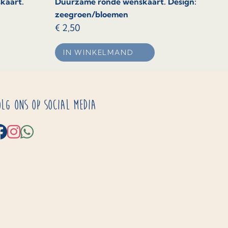
kaart.
Duurzame ronde wenskaart. Design:
zeegroen/bloemen
€
2,50
IN WINKELMAND
olg ons op social media