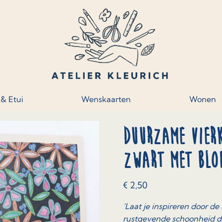
 & Etui
Wenskaarten
Wonen
Duurzame vier
zwart met blo
€
2,50
‘Laat je inspireren door 
rustgevende schoonheid di