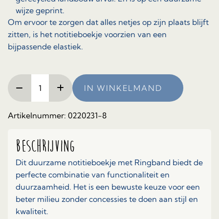
wijze geprint.
Om ervoor te zorgen dat alles netjes op zijn plaats blijft
zitten, is het notitieboekje voorzien van een
bijpassende elastiek.
Duurzaam
IN WINKELMAND
notitieboekje
met
gerecyclede
Artikelnummer:
0220231-8
pen.
Design:
Beschrijving
wit
met
Dit duurzame notitieboekje met Ringband biedt de
bloemen
perfecte combinatie van functionaliteit en
aantal
duurzaamheid. Het is een bewuste keuze voor een
beter milieu zonder concessies te doen aan stijl en
kwaliteit.