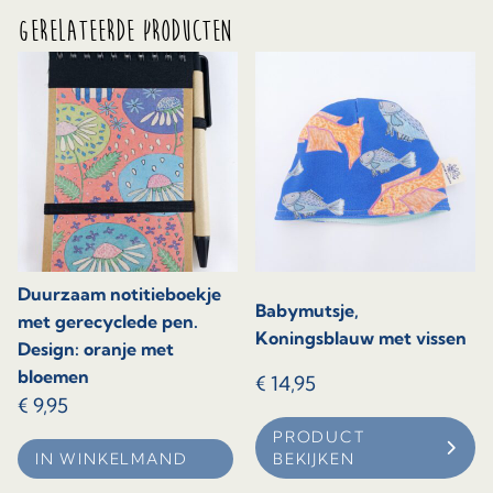
Gerelateerde producten
Duurzaam notitieboekje
Babymutsje,
met gerecyclede pen.
Koningsblauw met vissen
Design: oranje met
bloemen
€
14,95
€
9,95
PRODUCT
Dit
IN WINKELMAND
BEKIJKEN
product