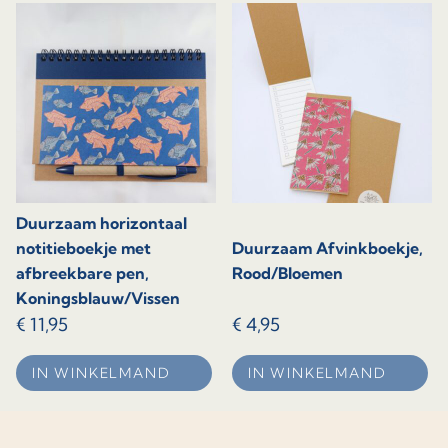
heeft
meerdere
variaties.
Deze
optie
kan
gekozen
worden
op
Duurzaam horizontaal
de
notitieboekje met
Duurzaam Afvinkboekje,
productpagina
afbreekbare pen,
Rood/Bloemen
Koningsblauw/Vissen
€
11,95
€
4,95
IN WINKELMAND
IN WINKELMAND