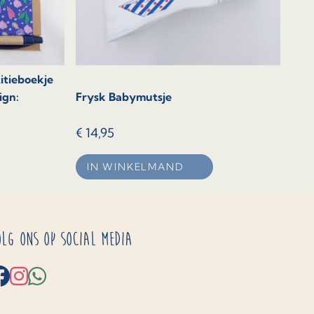
itieboekje
ign:
Frysk Babymutsje
€
14,95
IN WINKELMAND
olg ons op social media