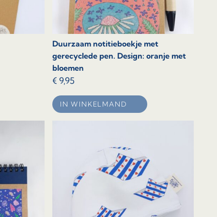
Duurzaam notitieboekje met
gerecyclede pen. Design: oranje met
bloemen
€
9,95
IN WINKELMAND