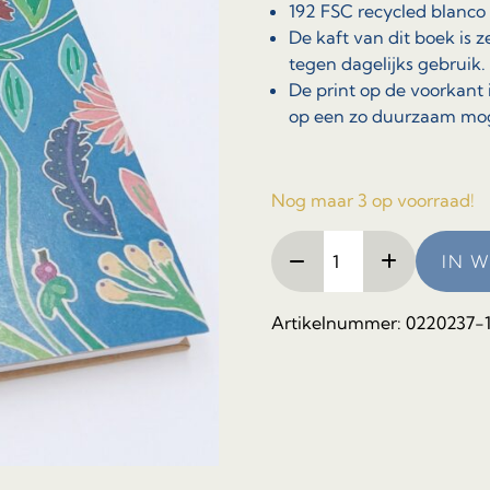
192 FSC recycled blanco 
De kaft van dit boek is 
tegen dagelijks gebruik.
De print op de voorkant
op een zo duurzaam mog
Nog maar 3 op voorraad!
Duurzaam
IN 
A4
boek
met
Artikelnummer:
0220237-
blanco
pagina’s
aantal