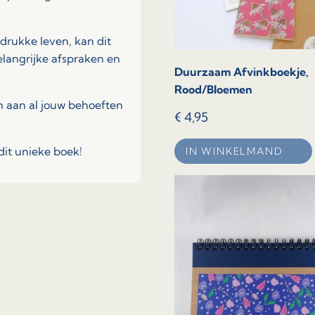
drukke leven, kan dit
elangrijke afspraken en
Duurzaam Afvinkboekje,
Rood/Bloemen
om aan al jouw behoeften
€
4,95
 dit unieke boek!
IN WINKELMAND