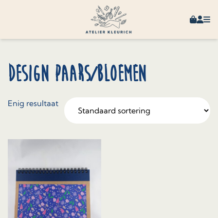
Skip to content
Winkel
Mijn 
Design Paars/Bloemen
Enig resultaat